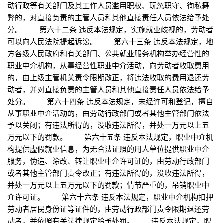
动行政等有关部门及其工作人员滥用职权、玩忽职守、徇私舞
弊的，对直接负责的主管人员和其他直接责任人员依法给予处
分。 第六十二条 违反本法规定，实施就业歧视的，劳动者
可以向人民法院提起诉讼。 第六十三条 违反本法规定，地
方各级人民政府和有关部门、公共就业服务机构举办经营性的
职业中介机构，从事经营性职业中介活动，向劳动者收取费用
的，由上级主管机关责令限期改正，将违法收取的费用退还劳
动者，并对直接负责的主管人员和其他直接责任人员依法给予
处分。 第六十四条 违反本法规定，未经许可和登记，擅自
从事职业中介活动的，由劳动行政部门或者其他主管部门依法
予以关闭；有违法所得的，没收违法所得，并处一万元以上五
万元以下的罚款。 第六十五条 违反本法规定，职业中介机
构提供虚假就业信息，为无合法证照的用人单位提供职业中介
服务，伪造、涂改、转让职业中介许可证的，由劳动行政部门
或者其他主管部门责令改正；有违法所得的，没收违法所得，
并处一万元以上五万元以下的罚款；情节严重的，吊销职业中
介许可证。 第六十六条 违反本法规定，职业中介机构扣押
劳动者居民身份证等证件的，由劳动行政部门责令限期退还劳
动者，并依照有关法律规定给予处罚。 违反本法规定，职