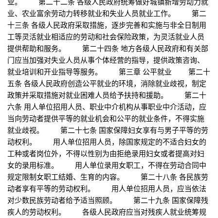
业。 第二十二条 各级人民政府统筹做好城镇新增劳动力就
业、农业富余劳动力转移就业和失业人员就业工作。 第二
十三条 各级人民政府采取措施，逐步完善和实施与非全日制用
工等灵活就业相适应的劳动和社会保险政策，为灵活就业人员
提供帮助和服务。 第二十四条 地方各级人民政府和有关部
门应当加强对失业人员从事个体经营的指导，提供政策咨询、
就业培训和开业指导等服务。 第三章 公平就业 第二十
五条 各级人民政府创造公平就业的环境，消除就业歧视，制定
政策并采取措施对就业困难人员给予扶持和援助。 第二十
六条 用人单位招用人员、职业中介机构从事职业中介活动，应
当向劳动者提供平等的就业机会和公平的就业条件，不得实施
就业歧视。 第二十七条 国家保障妇女享有与男子平等的劳
动权利。 用人单位招用人员，除国家规定的不适合妇女的
工种或者岗位外，不得以性别为由拒绝录用妇女或者提高对妇
女的录用标准。 用人单位录用女职工，不得在劳动合同中
规定限制女职工结婚、生育的内容。 第二十八条 各民族劳
动者享有平等的劳动权利。 用人单位招用人员，应当依法
对少数民族劳动者给予适当照顾。 第二十九条 国家保障残
疾人的劳动权利。 各级人民政府应当对残疾人就业统筹规