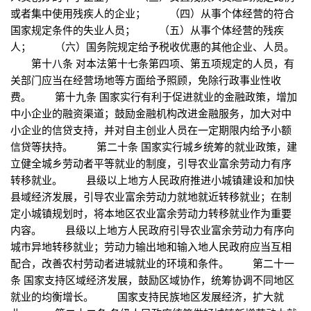
或者集中使用残疾人的企业； （四）从事个体经营的符合
国家规定条件的失业人员； （五）从事个体经营的残疾
人； （六）国务院规定给予税收优惠的其他企业、人员。
第十八条 对本法第十七条第四项、第五项规定的人员，有
关部门应当在经营场地等方面给予照顾，免除行政事业性收
费。 第十九条 国家实行有利于促进就业的金融政策，增加
中小企业的融资渠道；鼓励金融机构改进金融服务，加大对中
小企业的信贷支持，并对自主创业人员在一定期限内给予小额
信贷等扶持。 第二十条 国家实行城乡统筹的就业政策，建
立健全城乡劳动者平等就业的制度，引导农业富余劳动力有序
转移就业。 县级以上地方人民政府推进小城镇建设和加快
县域经济发展，引导农业富余劳动力就地就近转移就业；在制
定小城镇规划时，将本地区农业富余劳动力转移就业作为重要
内容。 县级以上地方人民政府引导农业富余劳动力有序向
城市异地转移就业；劳动力输出地和输入地人民政府应当互相
配合，改善农村劳动者进城就业的环境和条件。 第二十一
条 国家支持区域经济发展，鼓励区域协作，统筹协调不同地区
就业的均衡增长。 国家支持民族地区发展经济，扩大就