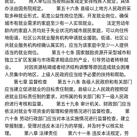
就业。 用人单位应当按照国家规定安排残疾人就业，具体
办法由国务院规定。 第五十六条 县级以上地方人民政府采
取多种就业形式，拓宽公益性岗位范围，开发就业岗位，确保
城市有就业需求的家庭至少有一人实现就业。 法定劳动年
龄内的家庭人员均处于失业状况的城市居民家庭，可以向住所
地街道、社区公共就业服务机构申请就业援助。街道、社区公
共就业服务机构经确认属实的，应当为该家庭中至少一人提供
适当的就业岗位。 第五十七条 国家鼓励资源开采型城市和
独立工矿区发展与市场需求相适应的产业，引导劳动者转移就
业。 对因资源枯竭或者经济结构调整等原因造成就业困难
人员集中的地区，上级人民政府应当给予必要的扶持和帮助。
第七章 监督检查 第五十八条 各级人民政府和有关部门
应当建立促进就业的目标责任制度。县级以上人民政府按照促
进就业目标责任制的要求，对所属的有关部门和下一级人民政
府进行考核和监督。 第五十九条 审计机关、财政部门应当
依法对就业专项资金的管理和使用情况进行监督检查。 第
六十条 劳动行政部门应当对本法实施情况进行监督检查，建立
举报制度，受理对违反本法行为的举报，并及时予以核实处
理。 第八章 法律责任 第六十一条 违反本法规定，劳