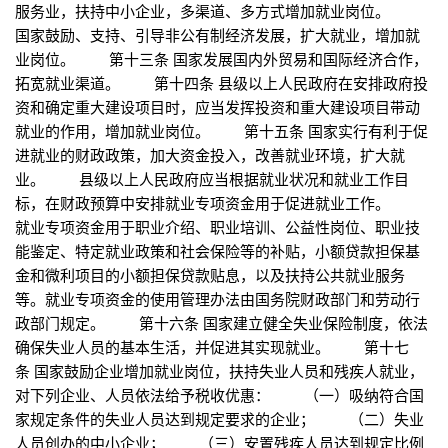
服务业，扶持中小企业，多渠道、多方式增加就业岗位。
国家鼓励、支持、引导非公有制经济发展，扩大就业，增加就
业岗位。 第十三条 国家发展国内外贸易和国际经济合作，
拓宽就业渠道。 第十四条 县级以上人民政府在安排政府投
资和确定重大建设项目时，应当发挥投资和重大建设项目带动
就业的作用，增加就业岗位。 第十五条 国家实行有利于促
进就业的财政政策，加大资金投入，改善就业环境，扩大就
业。 县级以上人民政府应当根据就业状况和就业工作目
标，在财政预算中安排就业专项资金用于促进就业工作。
就业专项资金用于职业介绍、职业培训、公益性岗位、职业技
能鉴定、特定就业政策和社会保险等的补贴，小额贷款担保基
金和微利项目的小额担保贷款贴息，以及扶持公共就业服务
等。就业专项资金的使用管理办法由国务院财政部门和劳动行
政部门规定。 第十六条 国家建立健全失业保险制度，依法
确保失业人员的基本生活，并促进其实现就业。 第十七
条 国家鼓励企业增加就业岗位，扶持失业人员和残疾人就业，
对下列企业、人员依法给予税收优惠： （一）吸纳符合国
家规定条件的失业人员达到规定要求的企业； （二）失业
人员创办的中小企业； （三）安置残疾人员达到规定比例