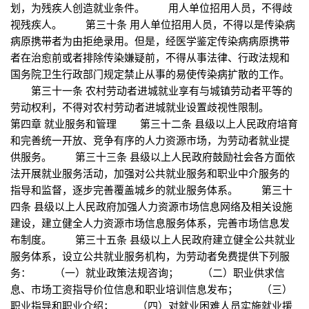
划，为残疾人创造就业条件。 用人单位招用人员，不得歧
视残疾人。 第三十条 用人单位招用人员，不得以是传染病
病原携带者为由拒绝录用。但是，经医学鉴定传染病病原携带
者在治愈前或者排除传染嫌疑前，不得从事法律、行政法规和
国务院卫生行政部门规定禁止从事的易使传染病扩散的工作。
第三十一条 农村劳动者进城就业享有与城镇劳动者平等的
劳动权利，不得对农村劳动者进城就业设置歧视性限制。
第四章 就业服务和管理 第三十二条 县级以上人民政府培育
和完善统一开放、竞争有序的人力资源市场，为劳动者就业提
供服务。 第三十三条 县级以上人民政府鼓励社会各方面依
法开展就业服务活动，加强对公共就业服务和职业中介服务的
指导和监督，逐步完善覆盖城乡的就业服务体系。 第三十
四条 县级以上人民政府加强人力资源市场信息网络及相关设施
建设，建立健全人力资源市场信息服务体系，完善市场信息发
布制度。 第三十五条 县级以上人民政府建立健全公共就业
服务体系，设立公共就业服务机构，为劳动者免费提供下列服
务： （一）就业政策法规咨询； （二）职业供求信
息、市场工资指导价位信息和职业培训信息发布； （三）
职业指导和职业介绍； （四）对就业困难人员实施就业援