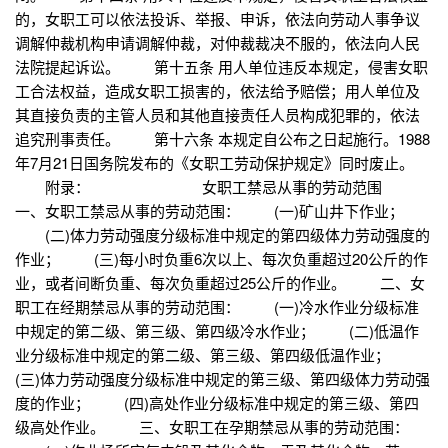
的，女职工可以依法投诉、举报、申诉，依法向劳动人事争议
调解仲裁机构申请调解仲裁，对仲裁裁决不服的，依法向人民
法院提起诉讼。 第十五条 用人单位违反本规定，侵害女职
工合法权益，造成女职工损害的，依法给予赔偿；用人单位及
其直接负责的主管人员和其他直接责任人员构成犯罪的，依法
追究刑事责任。 第十六条 本规定自公布之日起施行。1988
年7月21日国务院发布的《女职工劳动保护规定》同时废止。
附录： 女职工禁忌从事的劳动范围
一、女职工禁忌从事的劳动范围： (一)矿山井下作业；
(二)体力劳动强度分级标准中规定的第四级体力劳动强度的
作业； (三)每小时负重6次以上、每次负重超过20公斤的作
业，或者间断负重、每次负重超过25公斤的作业。 二、女
职工在经期禁忌从事的劳动范围： (一)冷水作业分级标准
中规定的第二级、第三级、第四级冷水作业； (二)低温作
业分级标准中规定的第二级、第三级、第四级低温作业；
(三)体力劳动强度分级标准中规定的第三级、第四级体力劳动强
度的作业； (四)高处作业分级标准中规定的第三级、第四
级高处作业。 三、女职工在孕期禁忌从事的劳动范围：