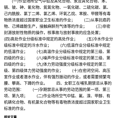
(一)作业场所空气中铅及其化合物、汞及其化合物、苯、
镉、铍、砷、氰化物、氮氧化物、一氧化碳、二硫化碳、氯、
己内酰胺、氯丁二烯、氯乙烯、环氧乙烷、苯胺、甲醛等有毒
物质浓度超过国家职业卫生标准的作业； (二)从事抗癌药
物、己烯雌酚生产，接触麻醉剂气体等的作业； (三)非密
封源放射性物质的操作，核事故与放射事故的应急处置；
(四)高处作业分级标准中规定的高处作业； (五)冷水作业分
级标准中规定的冷水作业； (六)低温作业分级标准中规定
的低温作业； (七)高温作业分级标准中规定的第三级、第
四级的作业； (八)噪声作业分级标准中规定的第三级、第
四级的作业； (九)体力劳动强度分级标准中规定的第三
级、第四级体力劳动强度的作业； (十)在密闭空间、高压
室作业或者潜水作业，伴有强烈振动的作业，或者需要频繁弯
腰、攀高、下蹲的作业。 四、女职工在哺乳期禁忌从事的
劳动范围： (一)孕期禁忌从事的劳动范围的第一项、第三
项、第九项； (二)作业场所空气中锰、氟、溴、甲醇、有
机磷化合物、有机氯化合物等有毒物质浓度超过国家职业卫生
标准的作业。
相关文章