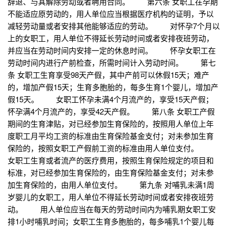
辞退、与其解除劳动或者聘用合同。 第六条 女职工在孕期
不能适应原劳动的，用人单位应当根据医疗机构的证明，予以
减轻劳动量或者安排其他能够适应的劳动。 对怀孕7个月以
上的女职工，用人单位不得延长劳动时间或者安排夜班劳动，
并应当在劳动时间内安排一定的休息时间。 怀孕女职工在
劳动时间内进行产前检查，所需时间计入劳动时间。 第七
条 女职工生育享受98天产假，其中产前可以休假15天；难产
的，增加产假15天；生育多胞胎的，每多生育1个婴儿，增加产
假15天。 女职工怀孕未满4个月流产的，享受15天产假；
怀孕满4个月流产的，享受42天产假。 第八条 女职工产假
期间的生育津贴，对已经参加生育保险的，按照用人单位上年
度职工月平均工资的标准由生育保险基金支付；对未参加生育
保险的，按照女职工产假前工资的标准由用人单位支付。
女职工生育或者流产的医疗费用，按照生育保险规定的项目和
标准，对已经参加生育保险的，由生育保险基金支付；对未参
加生育保险的，由用人单位支付。 第九条 对哺乳未满1周
岁婴儿的女职工，用人单位不得延长劳动时间或者安排夜班劳
动。 用人单位应当在每天的劳动时间内为哺乳期女职工安
排1小时哺乳时间；女职工生育多胞胎的，每多哺乳1个婴儿每