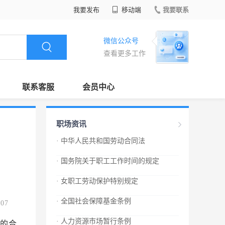
我要发布
移动端
我要联系
微信公众号
查看更多工作
联系客服
会员中心
职场资讯
· 中华人民共和国劳动合同法
· 国务院关于职工工作时间的规定
· 女职工劳动保护特别规定
· 全国社会保障基金条例
.07
· 人力资源市场暂行条例
查时，有权查阅与劳动合同、集体合同有关的材料，有权对劳动场所进行实地检查，用人单位和劳动者都应当如实提供有关情况和材料。 劳动行政部门的工作人员进行监督检查，应当出示证件，依法行使职权，文明执法。 第七十六条 县级以上人民政府建设、卫生、安全生产监督管理等有关主管部门在各自职责范围内，对用人单位执行劳动合同制度的情况进行监督管理。 第七十七条 劳动者合法权益受到侵害的，有权要求有关部门依法处理，或者依法申请仲裁、提起诉讼。 第七十八条 工会依法维护劳动者的合法权益，对用人单位履行劳动合同、集体合同的情况进行监督。用人单位违反劳动法律、法规和劳动合同、集体合同的，工会有权提出意见或者要求纠正；劳动者申请仲裁、提起诉讼的，工会依法给予支持和帮助。 第七十九条 任何组织或者个人对违反本法的行为都有权举报，县级以上人民政府劳动行政部门应当及时核实、处理，并对举报有功